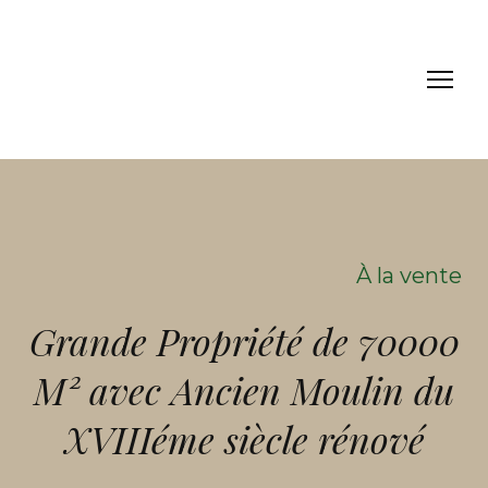
À la vente
Grande Propriété de 70000
M² avec Ancien Moulin du
XVIIIéme siècle rénové