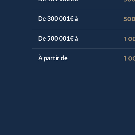
De 300 001€ à
50
De 500 001€ à
1 0
À partir de 
1 0