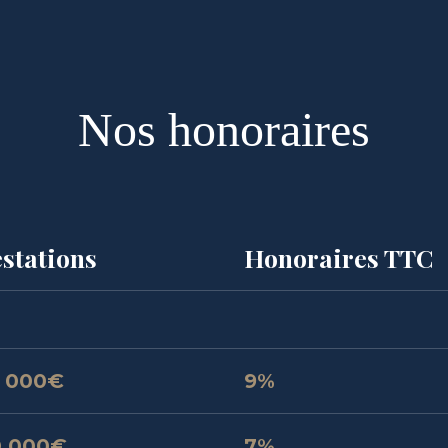
Nos honoraires
stations
Honoraires TTC
 000€
9%
0 000€
7%