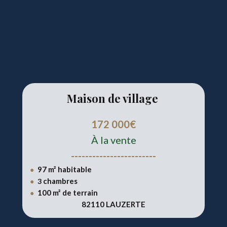
Maison de village
172 000€
À la vente
------------------------
97 m² habitable
●
chambres
●
3
100 m² de terrain
●
82110 LAUZERTE