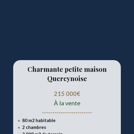
Charmante petite maison
Quercynoise
215 000€
À la vente
------------------------
80 m2 habitable
●
2 chambres
●