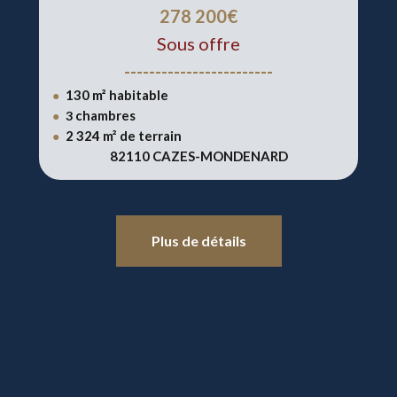
278 200€
Sous offre
------------------------
130 m² habitable
●
chambres
●
3
2 324
m² de terrain
●
82110 CAZES-MONDENARD
Plus de détails