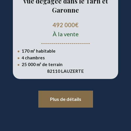
vue dégagée dans le Tarn et
Garonne
492 000€
À la vente
------------------------
170 m² habitable
●
chambres
●
4
2
5 000 m² de terrain
●
82110 LAUZERTE
Plus de détails