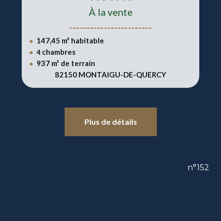
À la vente
------------------------
147,45 m² habitable
●
chambres
●
4
937
m² de terrain
●
82150 MONTAIGU-DE-QUERCY
Plus de détails
n°152