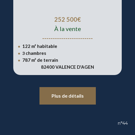
252 500€
À la vente
------------------------
122 m² habitable
●
chambres
●
3
787 m² de terrain
●
82400 VALENCE D'AGEN
Plus de détails
n°44